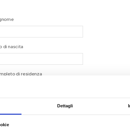
gnome
o di nascita
ompleto di residenza
Dettagli
ookie