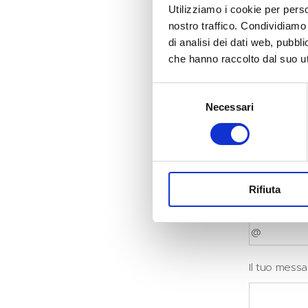
Codice fisc
Utilizziamo i cookie per perso
nostro traffico. Condividiamo 
di analisi dei dati web, pubbl
che hanno raccolto dal suo uti
Importo do
Selezione
Necessari
del
consenso
Modalità
Rifiuta
E-mail
Il tuo mess