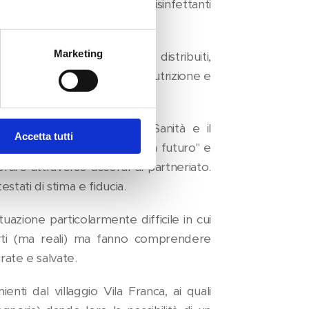
della mancanza di medicine, disinfettanti
Marketing
gie riscontrate, sono stati distribuiti,
ttutire il fenomeno della malnutrizione e
rettore Provinciale della Sanità e il
Accetta tutti
oscenza del progetto "Dona un futuro" e
orare attraverso accordi di partneriato.
tati di stima e fiducia.
uazione particolarmente difficile in cui
rti (ma reali) ma fanno comprendere
rate e salvate.
nti dal villaggio Vila Franca, ai quali