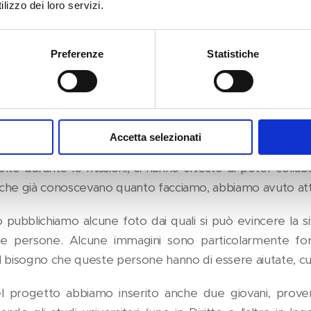
no occupati delle medicazioni di ferite non curate a causa 
lizzo dei loro servizi.
itario utile.
Preferenze
Statistiche
ssione, oltre alle medicine, necessarie a curare le patolo
 bambini, multivitamine e integratori alimentari così da a
a morte per fame e per infezioni, che è molto frequente.
issione abbiamo avuto l'opportunità di incontrare il Di
Accetta selezionati
ll'Istituto Politecnico Sol Levante i quali, venuti a con
olto durante le missioni, ci hanno chiesto di poter collab
che già conoscevano quanto facciamo, abbiamo avuto attes
o pubblichiamo alcune foto dai quali si può evincere la sit
e persone. Alcune immagini sono particolarmente fo
l bisogno che queste persone hanno di essere aiutate, cu
el progetto abbiamo inserito anche due giovani, provenie