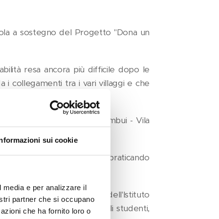
gola a sostegno del Progetto "Dona un
bilità resa ancora più difficile dopo le
i collegamenti tra i vari villaggi e che
atto l'anno scorso, sono Ulembui - Vila
lie prive del necessario.
Informazioni sui cookie
i distribuendo medicine e praticando
l media e per analizzare il
denti di infermieristica dell'Istituto
nostri partner che si occupano
erito il lavoro dei medici. Gli studenti,
azioni che ha fornito loro o