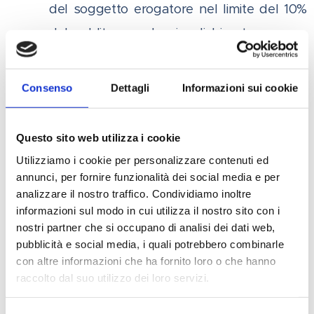
del soggetto erogatore nel limite del 10%
del reddito complessivo dichiarato.
Qualora la deduzione sia di ammontare superiore
Consenso
Dettagli
Informazioni sui cookie
al reddito complessivo dichiarato, diminuito di
tutte le deduzioni, l'eccedenza può essere
computata in aumento dell'importo deducibile dal
Questo sito web utilizza i cookie
Utilizziamo i cookie per personalizzare contenuti ed
reddito complessivo dei periodi di imposta
annunci, per fornire funzionalità dei social media e per
successivi, ma non oltre il quarto, fino a
analizzare il nostro traffico. Condividiamo inoltre
concorrenza del suo ammontare. (ai sensi
informazioni sul modo in cui utilizza il nostro sito con i
nostri partner che si occupano di analisi dei dati web,
dell'art.83, del D.Lgs n.117 del 03/07/2017).
pubblicità e social media, i quali potrebbero combinarle
con altre informazioni che ha fornito loro o che hanno
Imprese:
raccolto dal suo utilizzo dei loro servizi.
Deducibilità del reddito complessivo netto